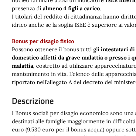
nucleo familiare abbia un indicatore
ISEE inferi
presenza di
almeno 4 figli a carico
.
I titolari del reddito di cittadinanza hanno dirit
idrico anche se la soglia ISEE è superiore ai valori
Bonus per disagio fisico
Possono ottenere il bonus tutti gli
intestatari di
domestico affetti da grave malattia o presso i q
malattia
, costretto ad utilizzare apparecchiature
mantenimento in vita. L’elenco delle apparecchia
riportato nell’allegato A del decreto del minister
Descrizione
I Bonus sociali per disagio economico sono una s
destinati alle famiglie maggiormente in difficoltà
euro (9.530 euro per il bonus acqua) oppure sott