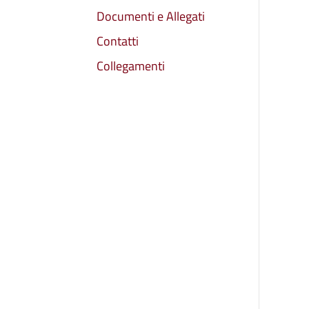
Documenti e Allegati
Contatti
Collegamenti