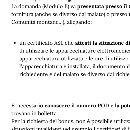
La domanda (Modulo B) va
presentata presso il
fornitura (anche se diverso dal malato) o presso
Comunità montane…), allegando:
un certificato ASL che
attesti la situazione d
di utilizzare le apparecchiature elettromedical
apparecchiatura utilizzata e le ore di utilizzo 
l'apparecchiatura è installata, il documento di
richiedente e del malato se diverso dal richi
E' necessario
conoscere il numero POD e la po
trovano in bolletta.
Per la richiesta del bonus, non è possibile utilizz
situazioni invalidanti (ad esempio i certificati di i