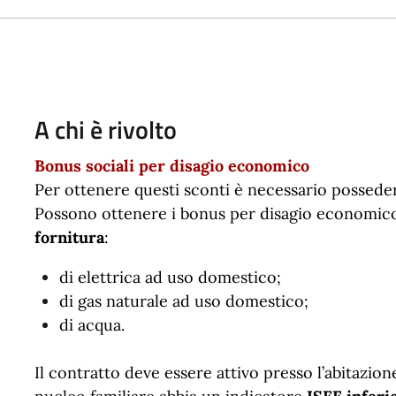
A chi è rivolto
Bonus sociali per disagio economico
Per ottenere questi sconti è necessario possed
Possono ottenere i bonus per disagio economico 
fornitura
:
di elettrica ad uso domestico;
di gas naturale ad uso domestico;
di acqua.
Il contratto deve essere attivo presso l’abitazion