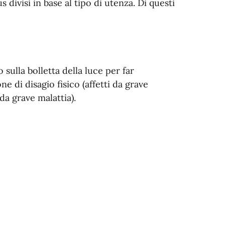
s divisi in base al tipo di utenza. Di questi
sulla bolletta della luce per far
e di disagio fisico (affetti da grave
da grave malattia).