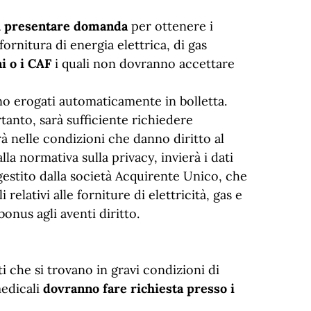
iù presentare domanda
per ottenere i
rnitura di energia elettrica, di gas
i o i CAF
i quali non dovranno accettare
nno erogati automaticamente in bolletta.
rtanto, sarà sufficiente richiedere
erà nelle condizioni che danno diritto al
la normativa sulla privacy, invierà i dati
 gestito dalla società Acquirente Unico, che
relativi alle forniture di elettricità, gas e
nus agli aventi diritto.
i che si trovano in gravi condizioni di
medicali
dovranno fare richiesta presso i