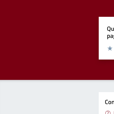
Qu
pa
Valut
Valu
Con