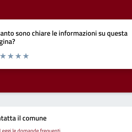
anto sono chiare le informazioni su questa
gina?
a da 1 a 5 stelle la pagina
ta 1 stelle su 5
Valuta 2 stelle su 5
Valuta 3 stelle su 5
Valuta 4 stelle su 5
Valuta 5 stelle su 5
tatta il comune
Leggi le domande frequenti