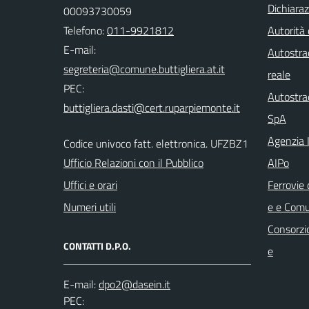
Dichiaraz
00093730059
Telefono:
011-9921812
Autorità
E-mail:
Autostrad
reale
PEC:
Autostra
SpA
Agenzia I
Codice univoco fatt. elettronica. UFZBZ1
Ufficio Relazioni con il Pubblico
AIPo
Uffici e orari
Ferrovie 
Numeri utili
e e Comu
Consorzio
CONTATTI D.P.O.
e
E-mail:
PEC: