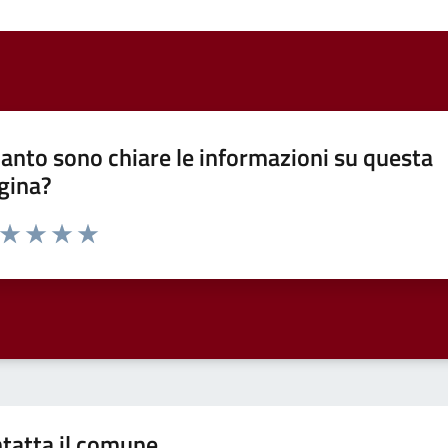
anto sono chiare le informazioni su questa
gina?
a da 1 a 5 stelle la pagina
ta 1 stelle su 5
Valuta 2 stelle su 5
Valuta 3 stelle su 5
Valuta 4 stelle su 5
Valuta 5 stelle su 5
tatta il comune