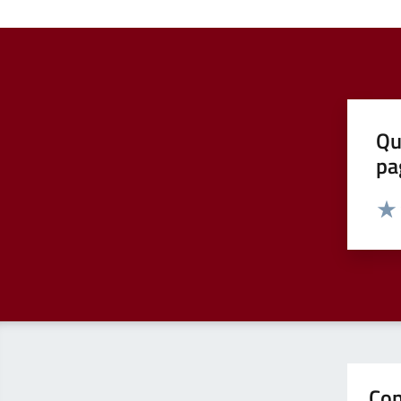
Qu
pa
Valut
Valu
Con